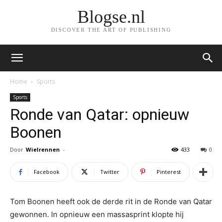
Blogse.nl
DISCOVER THE ART OF PUBLISHING
Home
Sports
Sports
Ronde van Qatar: opnieuw
Boonen
Door
Wielrennen
-
433
0
Facebook
Twitter
Pinterest
Tom Boonen heeft ook de derde rit in de Ronde van Qatar
gewonnen. In opnieuw een massasprint klopte hij