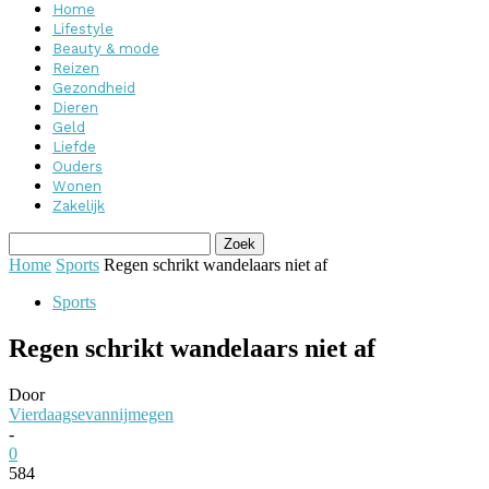
Home
Lifestyle
Beauty & mode
Reizen
Gezondheid
Dieren
Geld
Liefde
Ouders
Wonen
Zakelijk
Home
Sports
Regen schrikt wandelaars niet af
Sports
Regen schrikt wandelaars niet af
Door
Vierdaagsevannijmegen
-
0
584