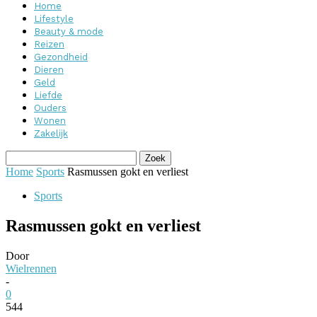
Home
Lifestyle
Beauty & mode
Reizen
Gezondheid
Dieren
Geld
Liefde
Ouders
Wonen
Zakelijk
Home
Sports
Rasmussen gokt en verliest
Sports
Rasmussen gokt en verliest
Door
Wielrennen
-
0
544