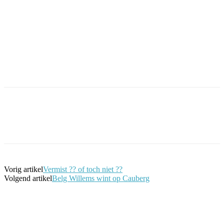
Facebook
Twitter
Pinterest
WhatsApp
Vorig artikel
Vermist ?? of toch niet ??
Volgend artikel
Belg Willems wint op Cauberg