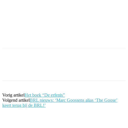
Facebook
Twitter
Pinterest
WhatsApp
Vorig artikel
Het boek “De erfenis”
Volgend artikel
BRL nieuws: ‘Marc Goossens alias ‘The Goose’
keert terug bij de BRL!’