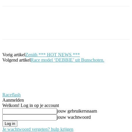
Facebook
Twitter
Pinterest
WhatsApp
Vorig artikel
Zenith *** HOT NEWS ***
Volgend artikel
Race model ‘DEBBIE’ uit Bunschoten.
Raceflash
Aanmelden
Welkom! Log in op je account
jouw gebruikersnaam
jouw wachtwoord
Je wachtwoord vergeten? hulp krijgen