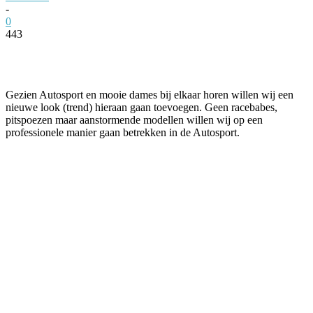
-
0
443
Facebook
Twitter
Pinterest
WhatsApp
Gezien Autosport en mooie dames bij elkaar horen willen wij een
nieuwe look (trend) hieraan gaan toevoegen. Geen racebabes,
pitspoezen maar aanstormende modellen willen wij op een
professionele manier gaan betrekken in de Autosport.