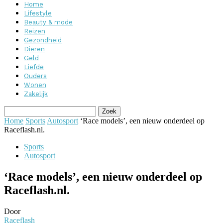
Home
Lifestyle
Beauty & mode
Reizen
Gezondheid
Dieren
Geld
Liefde
Ouders
Wonen
Zakelijk
Home
Sports
Autosport
‘Race models’, een nieuw onderdeel op
Raceflash.nl.
Sports
Autosport
‘Race models’, een nieuw onderdeel op
Raceflash.nl.
Door
Raceflash