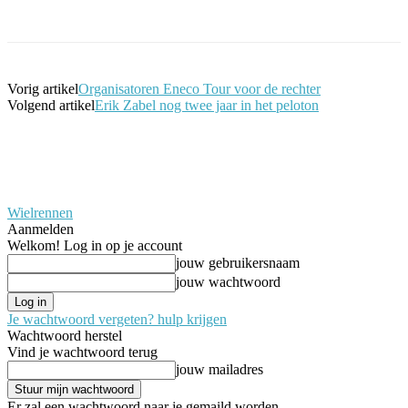
Facebook
Twitter
Pinterest
WhatsApp
Vorig artikel
Organisatoren Eneco Tour voor de rechter
Volgend artikel
Erik Zabel nog twee jaar in het peloton
Wielrennen
Aanmelden
Welkom! Log in op je account
jouw gebruikersnaam
jouw wachtwoord
Je wachtwoord vergeten? hulp krijgen
Wachtwoord herstel
Vind je wachtwoord terug
jouw mailadres
Er zal een wachtwoord naar je gemaild worden