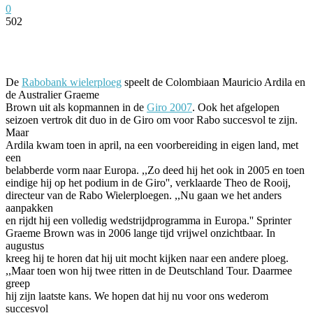
0
502
Facebook
Twitter
Pinterest
WhatsApp
De
Rabobank wielerploeg
speelt de Colombiaan Mauricio Ardila en
de Australier Graeme
Brown uit als kopmannen in de
Giro 2007
. Ook het afgelopen
seizoen vertrok dit duo in de Giro om voor Rabo succesvol te zijn.
Maar
Ardila kwam toen in april, na een voorbereiding in eigen land, met
een
belabberde vorm naar Europa. ,,Zo deed hij het ook in 2005 en toen
eindige hij op het podium in de Giro'', verklaarde Theo de Rooij,
directeur van de Rabo Wielerploegen. ,,Nu gaan we het anders
aanpakken
en rijdt hij een volledig wedstrijdprogramma in Europa.'' Sprinter
Graeme Brown was in 2006 lange tijd vrijwel onzichtbaar. In
augustus
kreeg hij te horen dat hij uit mocht kijken naar een andere ploeg.
,,Maar toen won hij twee ritten in de Deutschland Tour. Daarmee
greep
hij zijn laatste kans. We hopen dat hij nu voor ons wederom
succesvol