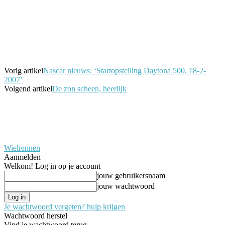
Facebook
Twitter
Pinterest
WhatsApp
Vorig artikel
Nascar nieuws: ‘Startopstelling Daytona 500, 18-2-
2007’
Volgend artikel
De zon scheen, heerlijk
Wielrennen
Aanmelden
Welkom! Log in op je account
jouw gebruikersnaam
jouw wachtwoord
Je wachtwoord vergeten? hulp krijgen
Wachtwoord herstel
Vind je wachtwoord terug