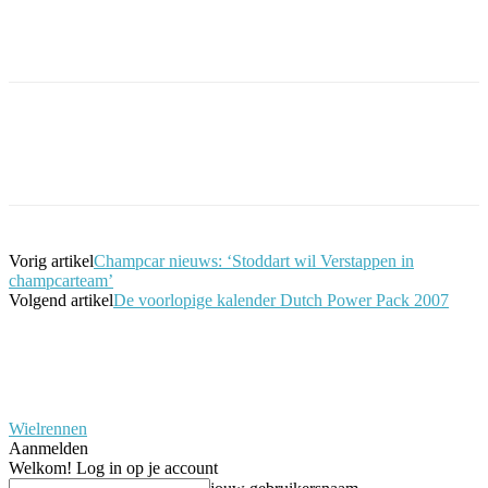
Facebook
Twitter
Pinterest
WhatsApp
Vorig artikel
Champcar nieuws: ‘Stoddart wil Verstappen in
champcarteam’
Volgend artikel
De voorlopige kalender Dutch Power Pack 2007
Wielrennen
Aanmelden
Welkom! Log in op je account