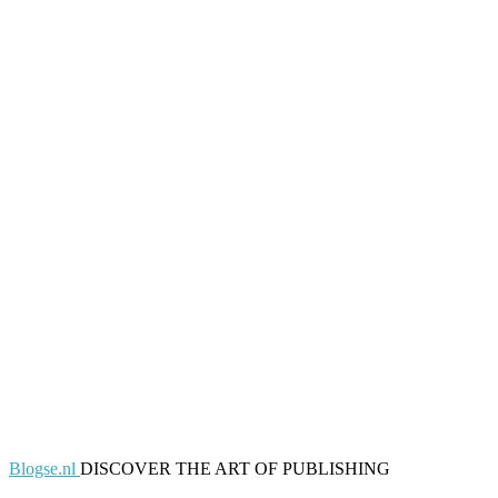
Blogse.nl
DISCOVER THE ART OF PUBLISHING