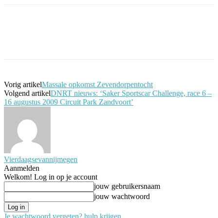
Facebook
Twitter
Pinterest
WhatsApp
Vorig artikel
Massale opkomst Zevendorpentocht
Volgend artikel
DNRT nieuws: ‘Saker Sportscar Challenge, race 6 –
16 augustus 2009 Circuit Park Zandvoort’
Vierdaagsevannijmegen
Aanmelden
Welkom! Log in op je account
jouw gebruikersnaam
jouw wachtwoord
Je wachtwoord vergeten? hulp krijgen