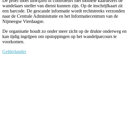
De proef moet uitwijzen of controleurs met mobiele kaartlezers de
wandelaars sneller van dienst kunnen zijn. Op de inschrijfkaart zit
een barcode. De gescande informatie wordt rechtstreeks verzonden
naar de Centrale Administratie en het Informatiecentrum van de
Nijmeegse Vierdaagse.
De organisatie houdt zo onder meer zicht op de drukte onderweg en
kan tijdig ingrijpen om opstoppingen op het wandelparcours te
voorkomen.
Gelderlander