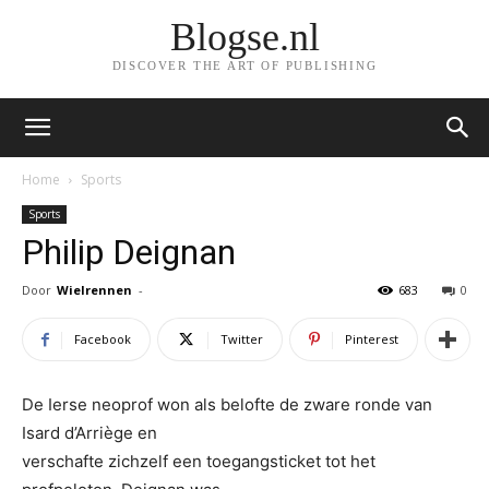
Blogse.nl
DISCOVER THE ART OF PUBLISHING
Home
Sports
Sports
Philip Deignan
Door
Wielrennen
-
683
0
Facebook
Twitter
Pinterest
De Ierse neoprof won als belofte de zware ronde van
Isard d’Arriège en
verschafte zichzelf een toegangsticket tot het