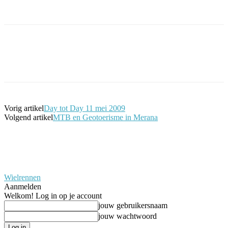
Facebook
Twitter
Pinterest
WhatsApp
Vorig artikel
Day tot Day 11 mei 2009
Volgend artikel
MTB en Geotoerisme in Merana
Wielrennen
Aanmelden
Welkom! Log in op je account
jouw gebruikersnaam
jouw wachtwoord