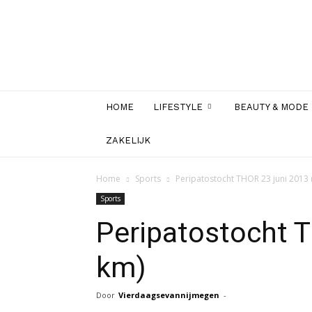
HOME
LIFESTYLE
BEAUTY & MODE
ZAKELIJK
Home
Sports
Peripatostocht THOR 23 juni 2013 
Sports
Peripatostocht T
km)
Door
Vierdaagsevannijmegen
-