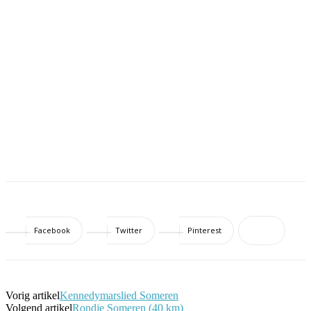
Facebook
Twitter
Pinterest
Vorig artikel
Kennedymarslied Someren
Volgend artikel
Rondje Someren (40 km)