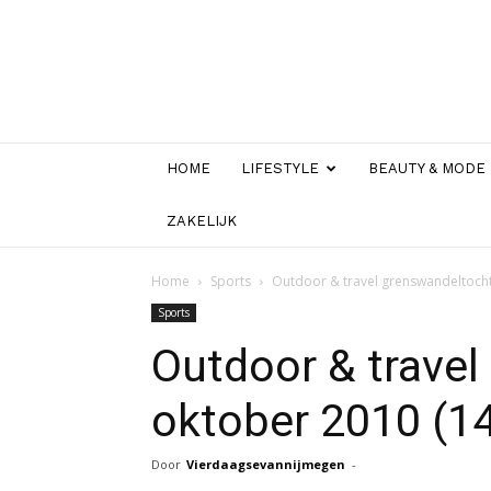
HOME
LIFESTYLE
BEAUTY & MODE
ZAKELIJK
Home
Sports
Outdoor & travel grenswandeltocht
Sports
Outdoor & travel
oktober 2010 (1
Door
Vierdaagsevannijmegen
-