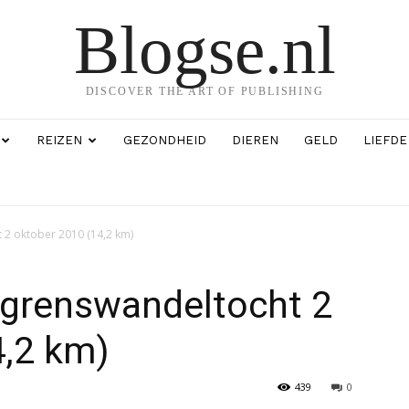
Blogse.nl
DISCOVER THE ART OF PUBLISHING
REIZEN
GEZONDHEID
DIEREN
GELD
LIEFDE
 2 oktober 2010 (14,2 km)
 grenswandeltocht 2
4,2 km)
439
0