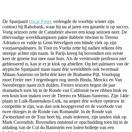
Facebook
Twitter
Pinterest
WhatsApp
De Spanjaard
Oscar Freire
verlengde de voorbije winter zijn
contract bij Rabobank, waar hij nu al jaren een garantie is op succes.
Vorig seizoen zette de Cantabriër alweer een knap seizoen neer. De
drievoudige wereldkampioen pakte dubbele ritwinst in Tirreno
Adriatico en vulde in Gent-Wevelgem een blinde vlek op zijn
voorjaarspalmares. In Tour en Vuelta zette hij nadien telkens één
streepje achter zijn naam. In Parijs kreeg hij bovendien een eerste
keer de groene trui mee naar huis. Als de verstrooide professor niet
geblesseerd is, kan je er je klok op afstellen. Op het palmares van de
atypische Spanjaard staan naast drie wereldtitels ook tweemaal
Milaan-Sanremo en liefst drie keer de Brabantse Pijl. Voorlopig
moet Freire met 3 regenbogen nog steeds Binda, Merckx en Van
Steenbergen naast zich dulden. Freires seizoen begon dit jaar
dramatisch toen hij in de Ronde van Californië twee ribben brak en
een kruis kon maken over de Tirreno en Milaan-Sanremo. Zijn 14de
plaats in Luik-Bastenaken-Luik, na amper drie weken opnieuw in
competitie te zijn, was dan ook hoopgevend en de voorbode van
twee ritzeges in de Ronde van Romandië. In de Ronde van
Zwitserland en de Tour beet hij, zoals iedereen, zijn tanden stuk op
Mark Cavendish. Bovendien ontstond er opschudding toen hij in de
afdaling van de Col du Bannstein een loden bolletje van een