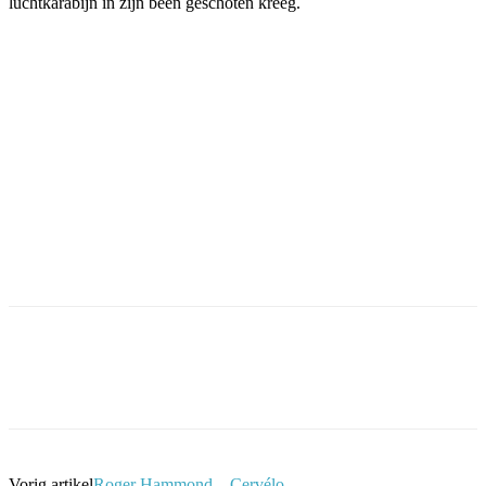
luchtkarabijn in zijn been geschoten kreeg.
Facebook
Twitter
Pinterest
WhatsApp
Vorig artikel
Roger Hammond – Cervélo