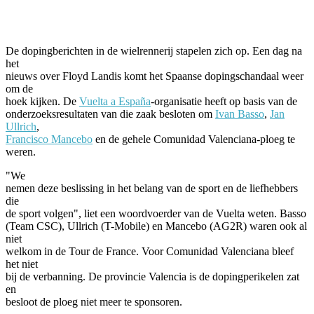
Facebook
Twitter
Pinterest
WhatsApp
De dopingberichten in de wielrennerij stapelen zich op. Een dag na
het
nieuws over Floyd Landis komt het Spaanse dopingschandaal weer
om de
hoek kijken. De
Vuelta a España
-organisatie heeft op basis van de
onderzoeksresultaten van die zaak besloten om
Ivan Basso
,
Jan
Ullrich
,
Francisco Mancebo
en de gehele Comunidad Valenciana-ploeg te
weren.
"We
nemen deze beslissing in het belang van de sport en de liefhebbers
die
de sport volgen", liet een woordvoerder van de Vuelta weten. Basso
(Team CSC), Ullrich (T-Mobile) en Mancebo (AG2R) waren ook al
niet
welkom in de Tour de France. Voor Comunidad Valenciana bleef
het niet
bij de verbanning. De provincie Valencia is de dopingperikelen zat
en
besloot de ploeg niet meer te sponsoren.