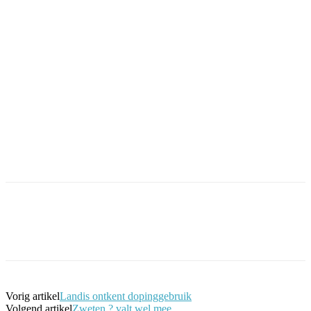
Facebook
Twitter
Pinterest
WhatsApp
Vorig artikel
Landis ontkent dopinggebruik
Volgend artikel
Zweten ? valt wel mee…