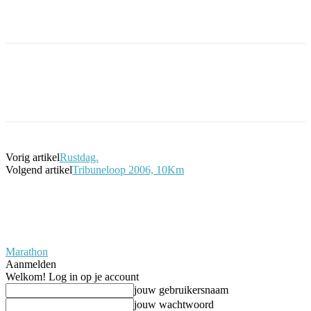
Facebook
Twitter
Pinterest
WhatsApp
Vorig artikel
Rustdag.
Volgend artikel
Tribuneloop 2006, 10Km
Marathon
Aanmelden
Welkom! Log in op je account
jouw gebruikersnaam
jouw wachtwoord