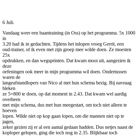
Facebook
Twitter
Pinterest
WhatsApp
6 Juli.
Vandaag weer een baantraining (in Oss) op het programma. 5x 1000
in
3.20 had ik in gedachten. Tijdens het inlopen vroeg Gerrit, een
oud-trainer, of ik even met zijn groep mee wilde doen. Ze moesten
25x
opdrukken, en dan wegsprinten. Dat kwam mooi uit, aangezien ik
deze
oefeningen ook meer in mijn programma wil doen. Ondertussen
waren de
langeafstandlopers van Nico al met hun schema bezig. Bij navraag
bleken
ze 5×800 te doen, op dat moment in 2.43. Dat kwam wel aardig
overheen
met mijn schema, dus met hun meegestart, om toch niet alleen te
hoeven
lopen. Wilde niet op kop gaan lopen, om die mannen niet op te
jagen,
zeker gezien zij er al een aantal gedaan hadden. Dus netjes naast de
koploper gelopen, ging die toch nog in 2.35. Blijkbaar toch