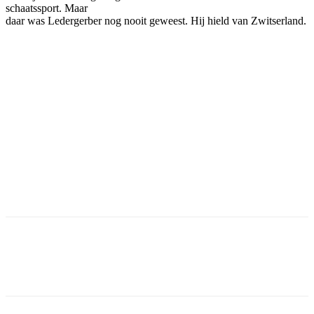
schaatssport. Maar
daar was Ledergerber nog nooit geweest. Hij hield van Zwitserland.
Facebook
Twitter
Pinterest
WhatsApp