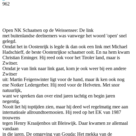
962
Facebook
Twitter
Pinterest
WhatsApp
Open NK Schaatsen op de Weissensee: De link
met buitenlandse deelnemers was vanwege het woord 'open' snel
gelegd.
Omdat het in Oostenrijk is legde ik dan ook een link met Michael
Hadschieff, de beste Oostenrijkse schaatser ooit. En na hem kwam
Christian Eminger. Hij reed ook voor het Tiroler land, maar is
Zwitser.
Omdat je van link naar link gaat, kom je ook weer bij een andere
Zwitser
uit: Martin Feigenwinter ligt voor de hand, maar ik ken ook no
g
ene Notker Ledergerber. Hij reed voor de Helveten. Met snor
natuurlijk,
want we spreken dan over eind jaren tachtig en begin jaren
negentig.
Nooit liet hij toptijden zien, maar hij deed wel regelmatig mee aan
internatioale allroundtoernooien. Hij reed op het EK van 1987
trouwens
tegen Henry Kraaijenbos uit Bleiswijk. Daar kwamen ze allemaal
vandaan
in die jaren. De omgeving van Gouda: Het mekka van de