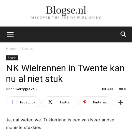
Blogse.nl
DISCOVER THE ART OF PUBLISHING
Home
Sports
Sports
NK Wielrennen in Twente kan
nu al niet stuk
Door
Gerrygrave
-
430
0
Facebook
Twitter
Pinterest
Ja, dat weten we. Tukkerland is een van Neerlandse
mooiste stukkies.