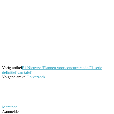
Facebook
Twitter
Pinterest
WhatsApp
Vorig artikel
F1 Nieuws: ‘Plannen voor concurrerende F1 serie
definitief van tafel’
Volgend artikel
Op verzoek.
Marathon
Aanmelden