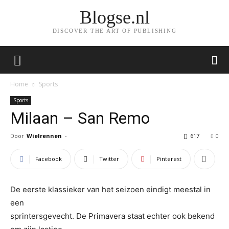
Blogse.nl
DISCOVER THE ART OF PUBLISHING
Home
Sports
Sports
Milaan – San Remo
Door
Wielrennen
-
617
0
Facebook
Twitter
Pinterest
De eerste klassieker van het seizoen eindigt meestal in
een
sprintersgevecht. De Primavera staat echter ook bekend