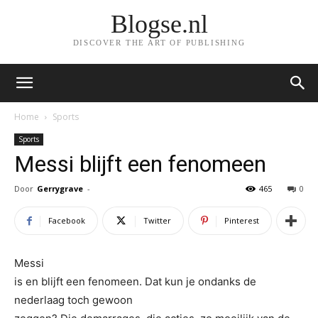
Blogse.nl
DISCOVER THE ART OF PUBLISHING
Home
Sports
Sports
Messi blijft een fenomeen
Door
Gerrygrave
-
465
0
Facebook
Twitter
Pinterest
Messi
is en blijft een fenomeen. Dat kun je ondanks de
nederlaag toch gewoon