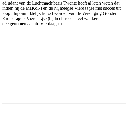
adjudant van de Luchtmachtbasis Twente heeft al laten weten dat
indien hij de MaKoNi en de Nijmeegse Vierdaagse met succes uit
loopt, hij onmiddelijk lid zal worden van de Vereniging Gouden-
Kruisdragers Vierdaagse (hij heeft reeds heel wat keren
deelgenomen aan de Vierdaagse).
Facebook
Twitter
Pinterest
WhatsApp