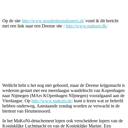
Facebook
Twitter
Pinterest
WhatsApp
Op de site
http://www.goudenkruisdragers.nl/
vond ik dit bericht
met een link naar een Deense site :
http://www.makoni.dk/
Wellicht hebt u het nog niet gehoord, maar de Deense krijgsmacht is
wederom gestart met een meerdaagse wandeltocht van Kopenhagen
naar Nijmegen (MArs KOpenhagen NIjmegen) voorafgaand aan de
Vierdaagse. Op
http://www.makoni.de/
kunt u lezen wat ze beleefd
hebben onderweg. Aanstaande zondag worden ze verwacht in de
biertent van Heumensoord.
In het MaKoNi-detachement lopen ook verscheidene lopers van de
Koninklijke Luchtmacht en van de Koninklijke Marine. Een