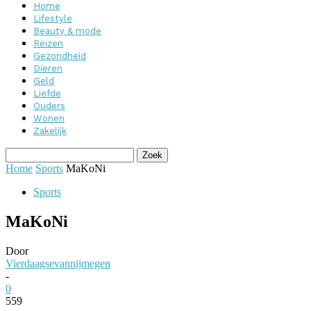
Home
Lifestyle
Beauty & mode
Reizen
Gezondheid
Dieren
Geld
Liefde
Ouders
Wonen
Zakelijk
Home
Sports
MaKoNi
Sports
MaKoNi
Door
Vierdaagsevannijmegen
-
0
559