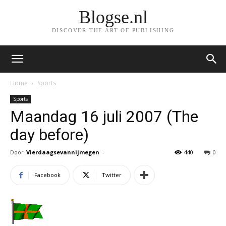
Blogse.nl
DISCOVER THE ART OF PUBLISHING
Home
Sports
Sports
Maandag 16 juli 2007 (The
day before)
Door
Vierdaagsevannijmegen
-
440
0
Facebook
Twitter