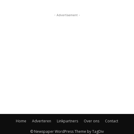
- Advertisement -
Home
Adverteren
Linkpartners
Over ons
Contact
© Newspaper WordPress Theme by TagDiv