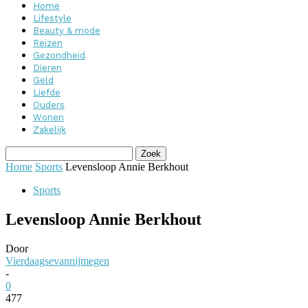
Home
Lifestyle
Beauty & mode
Reizen
Gezondheid
Dieren
Geld
Liefde
Ouders
Wonen
Zakelijk
Home
Sports
Levensloop Annie Berkhout
Sports
Levensloop Annie Berkhout
Door
Vierdaagsevannijmegen
-
0
477