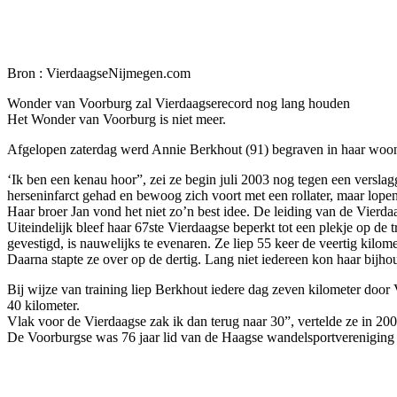
Facebook
Twitter
Pinterest
WhatsApp
Bron : VierdaagseNijmegen.com
Wonder van Voorburg zal Vierdaagserecord nog lang houden
Het Wonder van Voorburg is niet meer.
Afgelopen zaterdag werd Annie Berkhout (91) begraven in haar woonp
‘Ik ben een kenau hoor”, zei ze begin juli 2003 nog tegen een versla
herseninfarct gehad en bewoog zich voort met een rollater, maar lopen
Haar broer Jan vond het niet zo’n best idee. De leiding van de Vierda
Uiteindelijk bleef haar 67ste Vierdaagse beperkt tot een plekje op de
gevestigd, is nauwelijks te evenaren. Ze liep 55 keer de veertig kilome
Daarna stapte ze over op de dertig. Lang niet iedereen kon haar bijh
Bij wijze van training liep Berkhout iedere dag zeven kilometer door 
40 kilometer.
Vlak voor de Vierdaagse zak ik dan terug naar 30”, vertelde ze in 200
De Voorburgse was 76 jaar lid van de Haagse wandelsportvereniging 