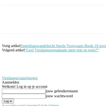
Facebook
Twitter
Pinterest
WhatsApp
Vorig artikel
Sinterklaaswandeltocht Steeds Voorwaarts Breda 19 no
Volgend artikel
“Geef Vierdaagseorganisatie meer grip op regio?”
Vierdaagsevannijmegen
Aanmelden
Welkom! Log in op je account
jouw gebruikersnaam
jouw wachtwoord
Je wachtwoord vergeten? hulp krijgen