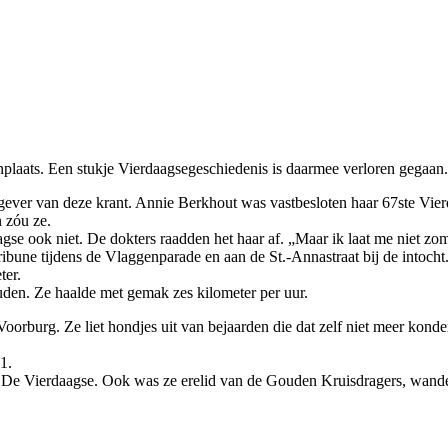
laats. Een stukje Vierdaagsegeschiedenis is daarmee verloren gegaan.
ggever van deze krant. Annie Berkhout was vastbesloten haar 67ste Vier
 zóu ze.
agse ook niet. De dokters raadden het haar af. „Maar ik laat me niet zo
 tribune tijdens de Vlaggenparade en aan de St.-Annastraat bij de intoch
ter.
ouden. Ze haalde met gemak zes kilometer per uur.
Voorburg. Ze liet hondjes uit van bejaarden die dat zelf niet meer konde
1.
De Vierdaagse. Ook was ze erelid van de Gouden Kruisdragers, wandela