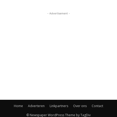
- Advertisement -
Home
Adverteren
Linkpartners
Over ons
Contact
© Newspaper WordPress Theme by TagDiv