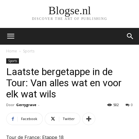
Blogse.nl
DISCOVER THE ART OF PUBLISHING
Home
Sports
Sports
Laatste bergetappe in de
Tour: Van alles wat en voor
elk wat wils
Door
Gerrygrave
-
502
0
Facebook
Twitter
Tour de France: Etappe 18