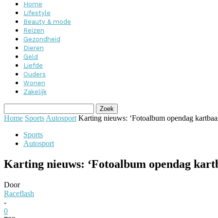
Home
Lifestyle
Beauty & mode
Reizen
Gezondheid
Dieren
Geld
Liefde
Ouders
Wonen
Zakelijk
Home
Sports
Autosport
Karting nieuws: ‘Fotoalbum opendag kartba
Sports
Autosport
Karting nieuws: ‘Fotoalbum opendag kart
Door
Raceflash
-
0