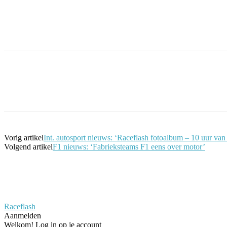
Facebook
Twitter
Pinterest
WhatsApp
Vorig artikel
Int. autosport nieuws: ‘Raceflash fotoalbum – 10 uur va
Volgend artikel
F1 nieuws: ‘Fabrieksteams F1 eens over motor’
Raceflash
Aanmelden
Welkom! Log in op je account