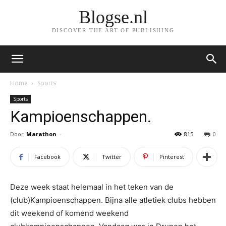
Blogse.nl
DISCOVER THE ART OF PUBLISHING
Home
Sports
Sports
Kampioenschappen.
Door
Marathon
-
815
0
Facebook
Twitter
Pinterest
Deze week staat helemaal in het teken van de
(club)Kampioenschappen. Bijna alle atletiek clubs hebben
dit weekend of komend weekend