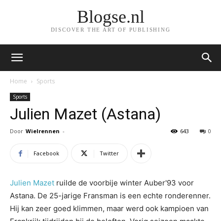
Blogse.nl
DISCOVER THE ART OF PUBLISHING
Home
Sports
Sports
Julien Mazet (Astana)
Door
Wielrennen
-
643
0
Facebook
Twitter
Julien Mazet
ruilde de voorbije winter Auber'93 voor
Astana. De 25-jarige Fransman is een echte ronderenner.
Hij kan zeer goed klimmen, maar werd ook kampioen van