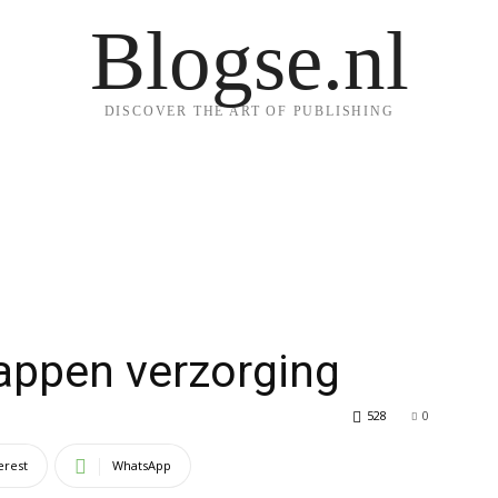
Blogse.nl
DISCOVER THE ART OF PUBLISHING
appen verzorging
528
0
erest
WhatsApp