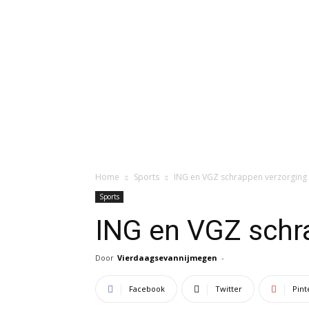
Home
Sports
ING en VGZ schrappen verzorging
Sports
ING en VGZ schr
Door
Vierdaagsevannijmegen
-
Facebook
Twitter
Pint