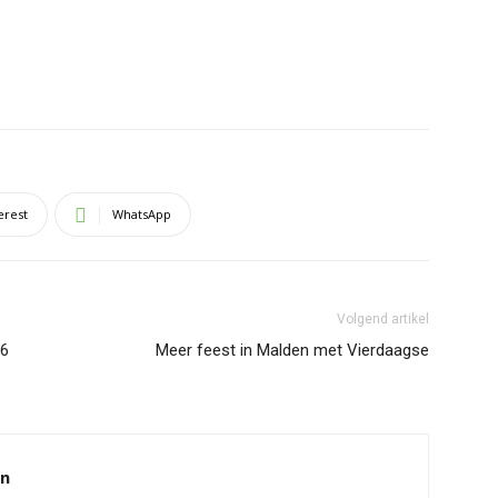
erest
WhatsApp
Volgend artikel
 6
Meer feest in Malden met Vierdaagse
en