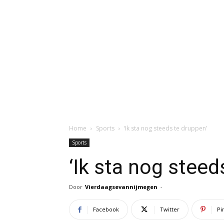
Home
Sports
‘Ik sta nog steeds te druppen’
Sports
‘Ik sta nog steed
Door
Vierdaagsevannijmegen
-
Facebook
Twitter
Pi