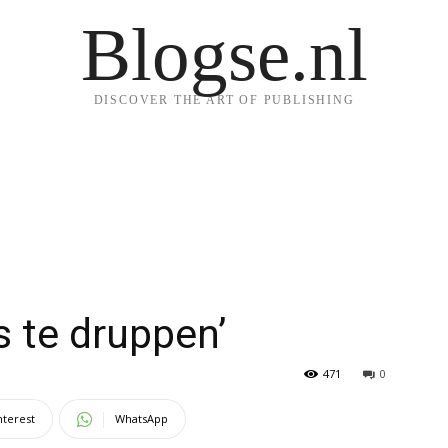
Blogse.nl
DISCOVER THE ART OF PUBLISHING
s te druppen’
471
0
nterest
WhatsApp