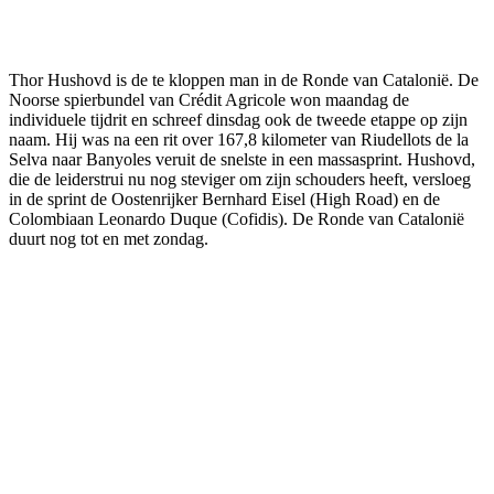
Facebook
Twitter
Pinterest
WhatsApp
Thor Hushovd is de te kloppen man in de Ronde van Catalonië. De
Noorse spierbundel van Crédit Agricole won maandag de
individuele tijdrit en schreef dinsdag ook de tweede etappe op zijn
naam. Hij was na een rit over 167,8 kilometer van Riudellots de la
Selva naar Banyoles veruit de snelste in een massasprint. Hushovd,
die de leiderstrui nu nog steviger om zijn schouders heeft, versloeg
in de sprint de Oostenrijker Bernhard Eisel (High Road) en de
Colombiaan Leonardo Duque (Cofidis). De Ronde van Catalonië
duurt nog tot en met zondag.