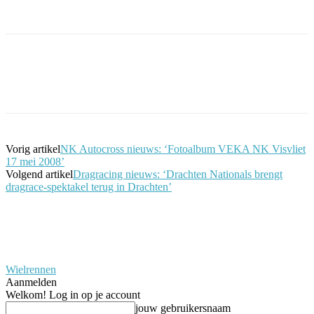
Facebook
Twitter
Pinterest
WhatsApp
Vorig artikel
NK Autocross nieuws: ‘Fotoalbum VEKA NK Visvliet
17 mei 2008’
Volgend artikel
Dragracing nieuws: ‘Drachten Nationals brengt
dragrace-spektakel terug in Drachten’
Wielrennen
Aanmelden
Welkom! Log in op je account
jouw gebruikersnaam