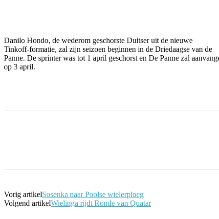
Facebook
Twitter
Pinterest
WhatsApp
Danilo Hondo, de wederom geschorste Duitser uit de nieuwe
Tinkoff-formatie, zal zijn seizoen beginnen in de Driedaagse van de
Panne. De sprinter was tot 1 april geschorst en De Panne zal aanvang
op 3 april.
Facebook
Twitter
Pinterest
WhatsApp
Vorig artikel
Sosenka naar Poolse wielerploeg
Volgend artikel
Wielinga rijdt Ronde van Quatar