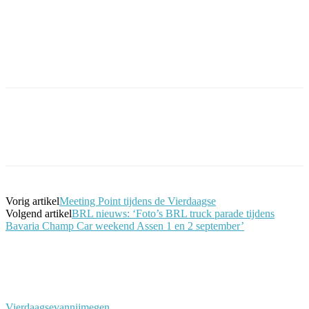
Facebook
Twitter
Pinterest
WhatsApp
Vorig artikel
Meeting Point tijdens de Vierdaagse
Volgend artikel
BRL nieuws: ‘Foto’s BRL truck parade tijdens
Bavaria Champ Car weekend Assen 1 en 2 september’
Vierdaagsevannijmegen