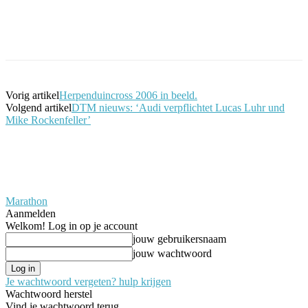
Facebook
Twitter
Pinterest
WhatsApp
Vorig artikel
Herpenduincross 2006 in beeld.
Volgend artikel
DTM nieuws: ‘Audi verpflichtet Lucas Luhr und
Mike Rockenfeller’
Marathon
Aanmelden
Welkom! Log in op je account
jouw gebruikersnaam
jouw wachtwoord
Je wachtwoord vergeten? hulp krijgen
Wachtwoord herstel
Vind je wachtwoord terug