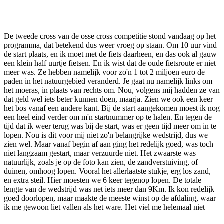
Facebook
Twitter
Pinterest
WhatsApp
De tweede cross van de osse cross competitie stond vandaag op het
programma, dat betekend dus weer vroeg op staan. Om 10 uur vind
de start plaats, en ik moet met de fiets daarheen, en das ook al gauw
een klein half uurtje fietsen. En ik wist dat de oude fietsroute er niet
meer was. Ze hebben namelijk voor zo'n 1 tot 2 miljoen euro de
paden in het natuurgebied veranderd. Je gaat nu namelijk links om
het moeras, in plaats van rechts om. Nou, volgens mij hadden ze van
dat geld wel iets beter kunnen doen, maarja. Zien we ook een keer
het bos vanaf een andere kant. Bij de start aangekomen moest ik nog
een heel eind verder om m'n startnummer op te halen. En tegen de
tijd dat ik weer terug was bij de start, was er geen tijd meer om in te
lopen. Nou is dit voor mij niet zo'n belangrijke wedstrijd, dus we
zien wel. Maar vanaf begin af aan ging het redelijk goed, was toch
niet langzaam gestart, maar verzuurde niet. Het zwaarste was
natuurlijk, zoals je op de foto kan zien, de zandverstuiving, of
duinen, omhoog lopen. Vooral het allerlaatste stukje, erg los zand,
en extra steil. Hier moesten we 6 keer tegenop lopen. De totale
lengte van de wedstrijd was net iets meer dan 9Km. Ik kon redelijk
goed doorlopen, maar maakte de meeste winst op de afdaling, waar
ik me gewoon liet vallen als het ware. Het viel me helemaal niet