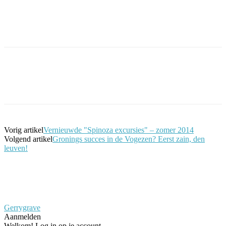
Facebook
Twitter
Pinterest
WhatsApp
Vorig artikel
Vernieuwde "Spinoza excursies" – zomer 2014
Volgend artikel
Gronings succes in de Vogezen? Eerst zain, den
leuven!
Gerrygrave
Aanmelden
Welkom! Log in op je account