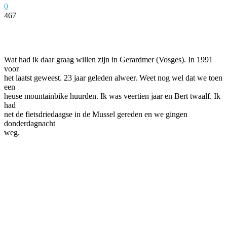
0
467
Facebook
Twitter
Pinterest
WhatsApp
Wat had ik daar graag willen zijn in Gerardmer (Vosges). In 1991
voor
het laatst geweest. 23 jaar geleden alweer. Weet nog wel dat we toen
een
heuse mountainbike huurden. Ik was veertien jaar en Bert twaalf. Ik
had
net de fietsdriedaagse in de Mussel gereden en we gingen
donderdagnacht
weg.