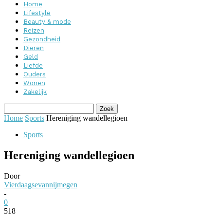
Home
Lifestyle
Beauty & mode
Reizen
Gezondheid
Dieren
Geld
Liefde
Ouders
Wonen
Zakelijk
Home
Sports
Hereniging wandellegioen
Sports
Hereniging wandellegioen
Door
Vierdaagsevannijmegen
-
0
518