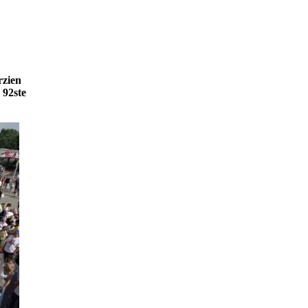
rzien
 92ste