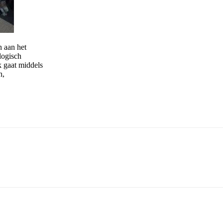
n aan het
logisch
 gaat middels
n,