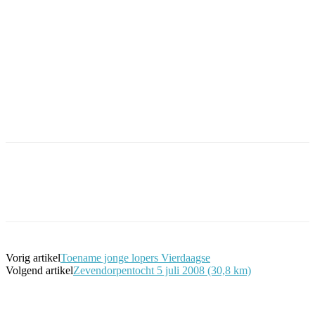
Facebook
Twitter
Pinterest
WhatsApp
Vorig artikel
Toename jonge lopers Vierdaagse
Volgend artikel
Zevendorpentocht 5 juli 2008 (30,8 km)