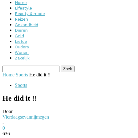
Home
Lifestyle
Beauty & mode
Reizen
Gezondheid
Dieren
Geld
Liefde
Ouders
Wonen
Zakelijk
Home
Sports
He did it !!
Sports
He did it !!
Door
Vierdaagsevannijmegen
-
0
636