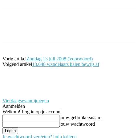
Facebook
Twitter
Pinterest
WhatsApp
Vorig artikel
Zondag 13 juli 2008 (Voorwoord)
Volgend artikel
13.648 wandelaars halen bewijs af
Vierdaagsevannijmegen
Aanmelden
Welkom! Log in op je account
jouw gebruikersnaam
jouw wachtwoord
Je wachtwoord vergeten? hulp krijgen