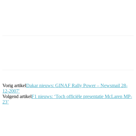
Facebook
Twitter
Pinterest
WhatsApp
Vorig artikel
Dakar nieuws: GINAF Rally Power – Newsmail 28-
12-2007′
Volgend artikel
F1 nieuws: ‘Toch officiële presentatie McLaren MP-
23’