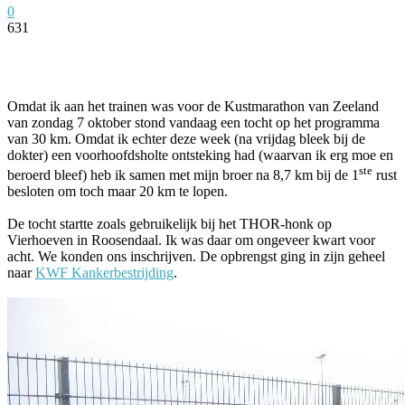
0
631
Facebook
Twitter
Pinterest
WhatsApp
Omdat ik aan het trainen was voor de Kustmarathon van Zeeland
van zondag 7 oktober stond vandaag een tocht op het programma
van 30 km. Omdat ik echter deze week (na vrijdag bleek bij de
dokter) een voorhoofdsholte ontsteking had (waarvan ik erg moe en
ste
beroerd bleef) heb ik samen met mijn broer na 8,7 km bij de 1
rust
besloten om toch maar 20 km te lopen.
De tocht startte zoals gebruikelijk bij het THOR-honk op
Vierhoeven in Roosendaal. Ik was daar om ongeveer kwart voor
acht. We konden ons inschrijven. De opbrengst ging in zijn geheel
naar
KWF Kankerbestrijding
.