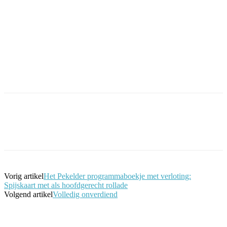
Facebook
Twitter
Pinterest
WhatsApp
Vorig artikel
Het Pekelder programmaboekje met verloting:
Spijskaart met als hoofdgerecht rollade
Volgend artikel
Volledig onverdiend