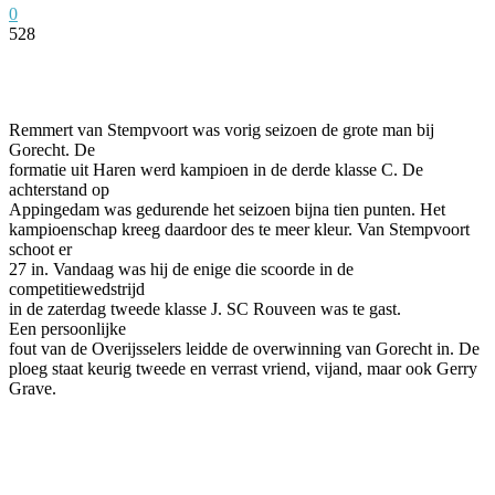
0
528
Facebook
Twitter
Pinterest
WhatsApp
Remmert van Stempvoort was vorig seizoen de grote man bij
Gorecht. De
formatie uit Haren werd kampioen in de derde klasse C. De
achterstand op
Appingedam was gedurende het seizoen bijna tien punten. Het
kampioenschap kreeg daardoor des te meer kleur. Van Stempvoort
schoot er
27 in. Vandaag was hij de enige die scoorde in de
competitiewedstrijd
in de zaterdag tweede klasse J. SC Rouveen was te gast.
Een persoonlijke
fout van de Overijsselers leidde de overwinning van Gorecht in. De
ploeg staat keurig tweede en verrast vriend, vijand, maar ook Gerry
Grave.