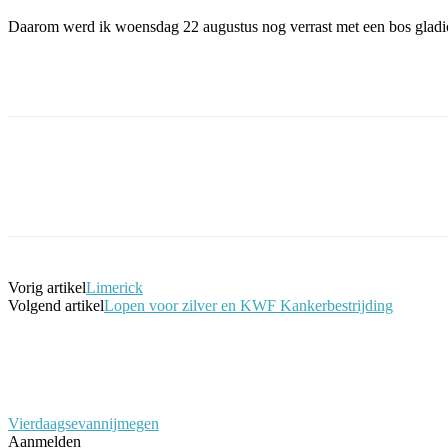
Daarom werd ik woensdag 22 augustus nog verrast met een bos gladio
Facebook
Twitter
Pinterest
WhatsApp
Vorig artikel
Limerick
Volgend artikel
Lopen voor zilver en KWF Kankerbestrijding
Vierdaagsevannijmegen
Aanmelden