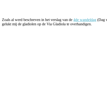
Facebook
Twitter
Pinterest
WhatsApp
Zoals al werd beschreven in het verslag van de
4de wandeldag
(Dag v
gelukt mij de gladiolen op de Via Gladiola te overhandigen.