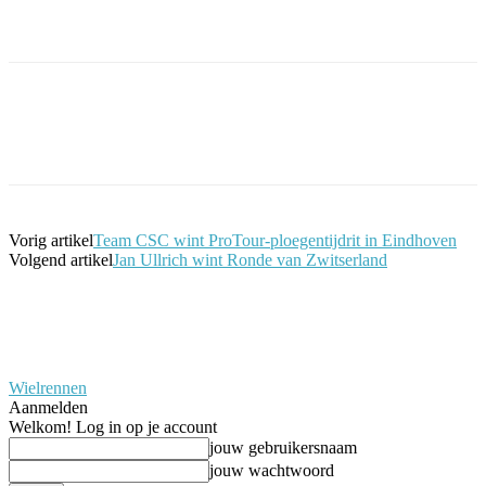
Facebook
Twitter
Pinterest
WhatsApp
Vorig artikel
Team CSC wint ProTour-ploegentijdrit in Eindhoven
Volgend artikel
Jan Ullrich wint Ronde van Zwitserland
Wielrennen
Aanmelden
Welkom! Log in op je account
jouw gebruikersnaam
jouw wachtwoord