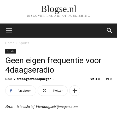
Blogse.nl
DISCOVER THE ART OF PUBLISHING
Home
Sports
Sports
Geen eigen frequentie voor
4daagseradio
Door
Vierdaagsevannijmegen
-
498
0
Facebook
Twitter
Bron : Niewsbrief VierdaagseNijmegen.com