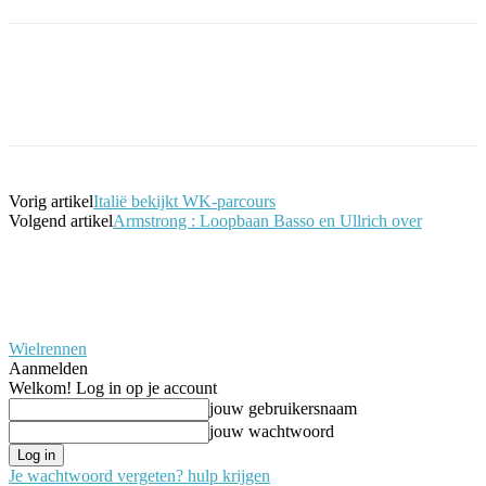
Facebook
Twitter
Pinterest
WhatsApp
Vorig artikel
Italië bekijkt WK-parcours
Volgend artikel
Armstrong : Loopbaan Basso en Ullrich over
Wielrennen
Aanmelden
Welkom! Log in op je account
jouw gebruikersnaam
jouw wachtwoord
Je wachtwoord vergeten? hulp krijgen