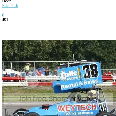
Door
Raceflash
-
0
491
Facebook
Twitter
Pinterest
WhatsApp