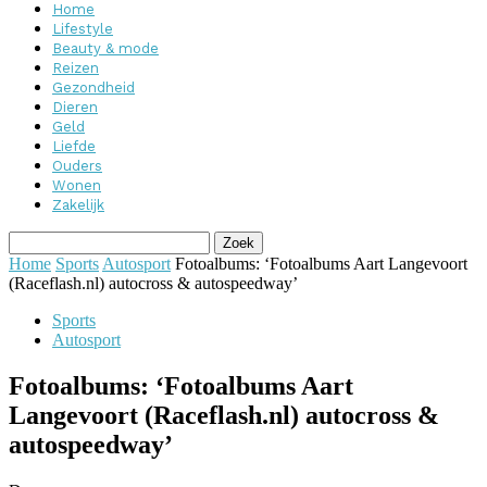
Home
Lifestyle
Beauty & mode
Reizen
Gezondheid
Dieren
Geld
Liefde
Ouders
Wonen
Zakelijk
Home
Sports
Autosport
Fotoalbums: ‘Fotoalbums Aart Langevoort
(Raceflash.nl) autocross & autospeedway’
Sports
Autosport
Fotoalbums: ‘Fotoalbums Aart
Langevoort (Raceflash.nl) autocross &
autospeedway’