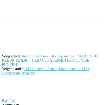
Facebook
Twitter
Pinterest
WhatsApp
Vorig artikel
Dunlop Sportmaxx Clio Cup nieuws: ‘MARTIN DE
KLEIJN EINDIGT CLIO CUP SEIZOEN FLINK IN DE
PUNTEN’
Volgend artikel
DTM nieuws: ‘Scheider kampioen in DTM
Gerelateerde artikelen’
Raceflash
Aanmelden