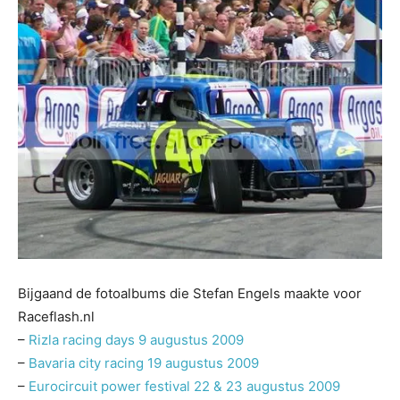
Bijgaand de fotoalbums die Stefan Engels maakte voor
Raceflash.nl
–
Rizla racing days 9 augustus 2009
–
Bavaria city racing 19 augustus 2009
–
Eurocircuit power festival 22 & 23 augustus 2009