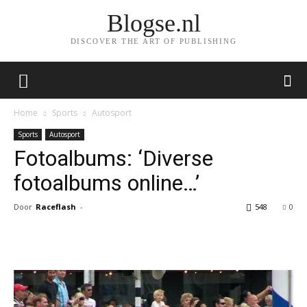
Blogse.nl
DISCOVER THE ART OF PUBLISHING
Home
Sports
Autosport
Sports
Autosport
Fotoalbums: ‘Diverse
fotoalbums online…’
Door
Raceflash
-
548
0
Facebook
Twitter
Pinterest
Wh