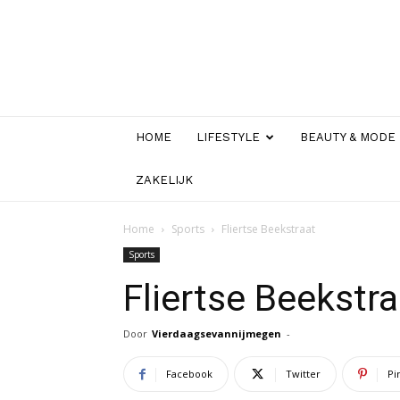
HOME
LIFESTYLE
BEAUTY & MODE
ZAKELIJK
Home
Sports
Fliertse Beekstraat
Sports
Fliertse Beekstra
Door
Vierdaagsevannijmegen
-
Facebook
Twitter
Pi