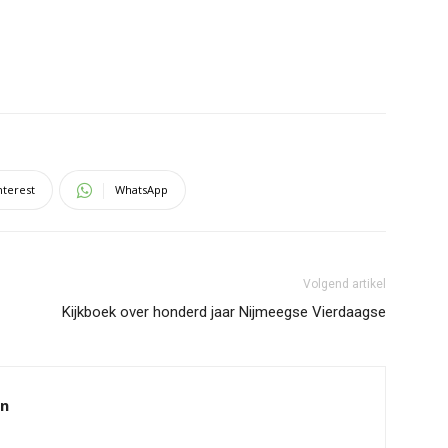
nterest
WhatsApp
Volgend artikel
Kijkboek over honderd jaar Nijmeegse Vierdaagse
en