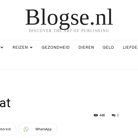
Blogse.nl
DISCOVER THE ART OF PUBLISHING
REIZEN
GEZONDHEID
DIEREN
GELD
LIEFDE
at
448
0
nterest
WhatsApp