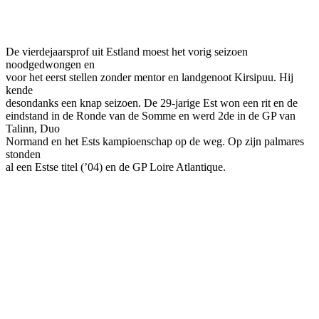
Facebook
Twitter
Pinterest
WhatsApp
De vierdejaarsprof uit Estland moest het vorig seizoen
noodgedwongen en
voor het eerst stellen zonder mentor en landgenoot Kirsipuu. Hij
kende
desondanks een knap seizoen. De 29-jarige Est won een rit en de
eindstand in de Ronde van de Somme en werd 2de in de GP van
Talinn, Duo
Normand en het Ests kampioenschap op de weg. Op zijn palmares
stonden
al een Estse titel (’04) en de GP Loire Atlantique.